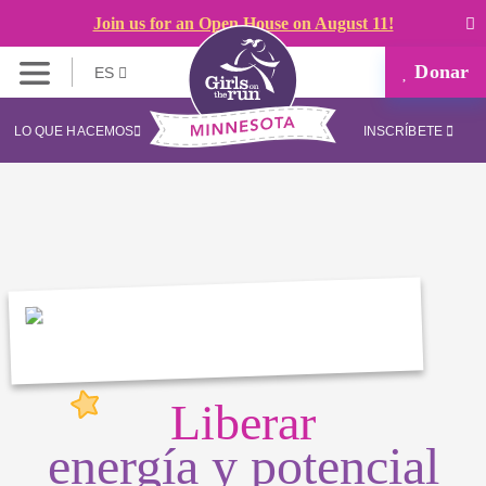
Join us for an Open House on August 11!
Donar
ES
LO QUE HACEMOS
INSCRÍBETE
Liberar
energía y potencial